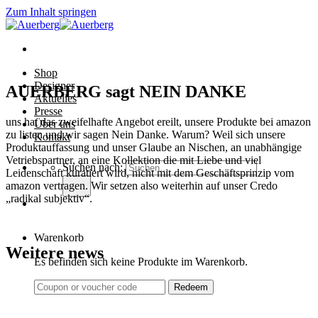
Zum Inhalt springen
Shop
Designer
AUERBERG sagt NEIN DANKE
Aktuelles
Presse
uns hat das zweifelhafte Angebot ereilt, unsere Produkte bei amazon
Über uns
zu listen und wir sagen Nein Danke. Warum? Weil sich unsere
Kontakt
Produktauffassung und unser Glaube an Nischen, an unabhängige
Vetriebspartner, an eine Kollektion die mit Liebe und viel
Suchen nach:
Leidenschaft kuratiert wird, nicht mit dem Geschäftsprinzip vom
amazon vertragen. Wir setzen also weiterhin auf unser Credo
„radikal subjektiv“.
Warenkorb
Weitere news
Es befinden sich keine Produkte im Warenkorb.