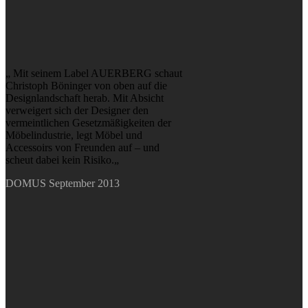
„ Mit seinem Label AUERBERG schaut
Christoph Böninger von oben auf die
Designlandschaft herab. Mit Absicht
verweigert sich der Designer den
vermeintlichen Gesetzmäßigkeiten der
Möbelindustrie, legt Möbel und
Accessoirs von Freunden auf – und
scheut dabei kein Risiko.„
DOMUS September 2013