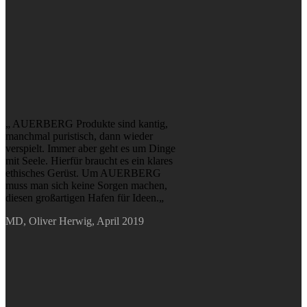
„ AUERBERG Produkte sind kantig,
manchmal puristisch, dann wieder
verspielt. Immer aber geht es um Dinge
mit Seele. Hierfür braucht es ein klares
ethisches Gerüst. Um AUERBERG
muss man sich keine Sorgen machen,
diesen großartigen Hafen für Ideen.„
MD, Oliver Herwig, April 2019