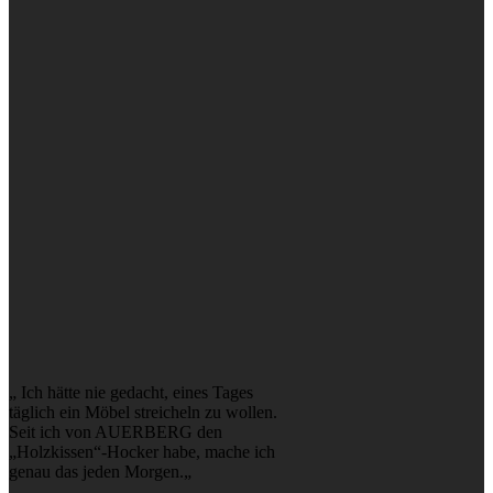
„ Ich hätte nie gedacht, eines Tages
täglich ein Möbel streicheln zu wollen.
Seit ich von AUERBERG den
„Holzkissen“-Hocker habe, mache ich
genau das jeden Morgen.„