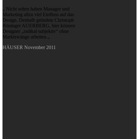
„ Nicht selten haben Manager und
Marketing allzu viel Einfluss auf das
Design. Deshalb gründete Christoph
Böninger AUERBERG, hier können
Designer „radikal subjektiv“ ohne
Marktzwänge arbeiten.„
HÄUSER November 2011