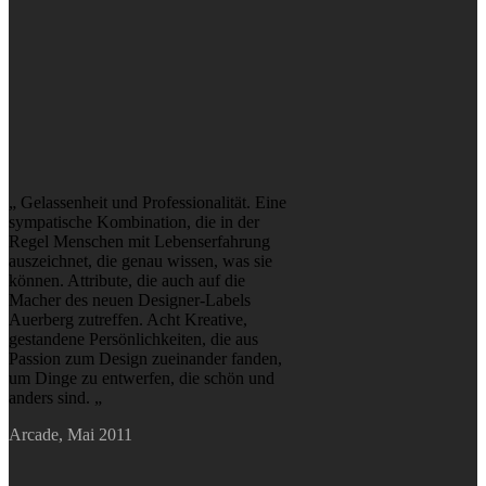
„ Gelassenheit und Professionalität. Eine
sympatische Kombination, die in der
Regel Menschen mit Lebenserfahrung
auszeichnet, die genau wissen, was sie
können. Attribute, die auch auf die
Macher des neuen Designer-Labels
Auerberg zutreffen. Acht Kreative,
gestandene Persönlichkeiten, die aus
Passion zum Design zueinander fanden,
um Dinge zu entwerfen, die schön und
anders sind. „
Arcade, Mai 2011