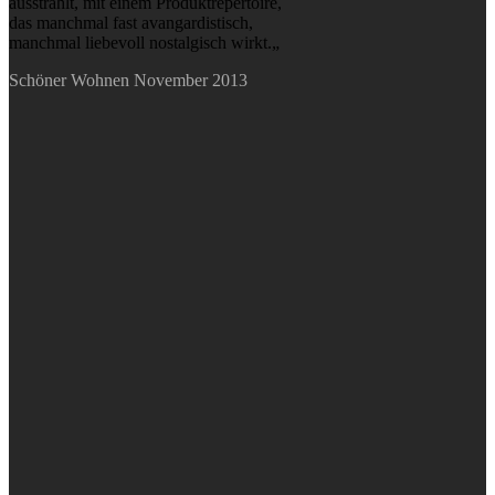
ausstrahlt, mit einem Produktrepertoire,
das manchmal fast avangardistisch,
manchmal liebevoll nostalgisch wirkt.„
Schöner Wohnen November 2013