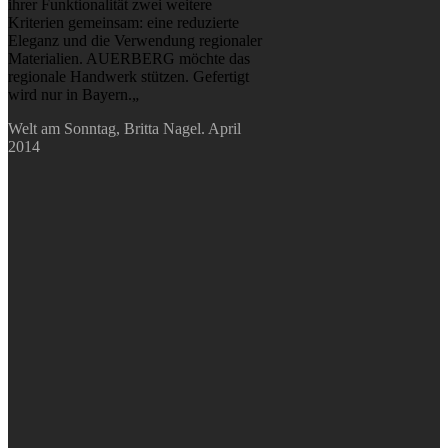
ihrer Funktionalität zwei weitere
Kriterien gemeinsam: eine reduzierte
Eleganz und die Verwendung regionaler
Materialien. AUERBERG möchte das
regionale Handwerk stützen. Gefertigt
wird nur in Bayern.„
Welt am Sonntag, Britta Nagel. April
2014