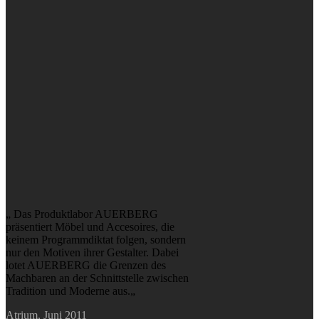
„ Das Produktlabor AUERBERG
präsentiert Möbel und Accesoires, die
keinem Programmdiktat folgen, sondern
nur den Motiven ihrer Gestalter. Dabei
lotet AUERBERG die Grenzen des
Machbaren an der Schnittstelle zwischen
Tradition und Moderne aus.„
Atrium, Juni 2011