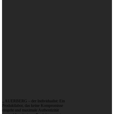
„ AUERBERG – der Individualist: Ein
Produktlabor, das keine Kompromisse
eingeht und maximale Authentizität