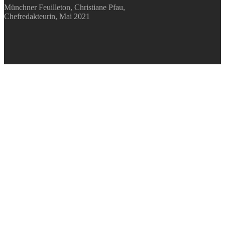
Münchner Feuilleton, Christiane Pfau,
Chefredakteurin, Mai 2021