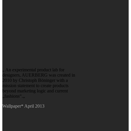
„ An experimental product lab for
designers, AUERBERG was created in
2010 by Christoph Böninger with a
mission statement to create products
beyond marketing logic and current
„fashions“.„
Wallpaper* April 2013